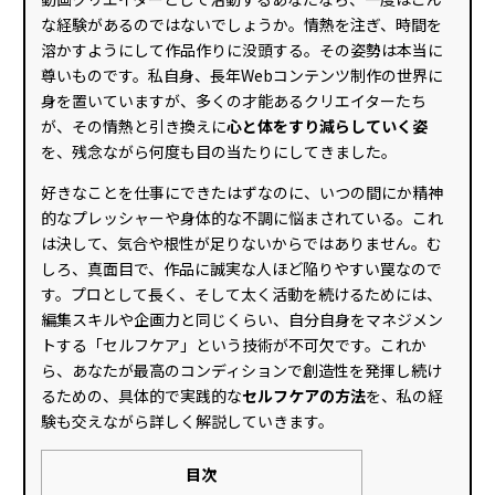
な経験があるのではないでしょうか。情熱を注ぎ、時間を
溶かすようにして作品作りに没頭する。その姿勢は本当に
尊いものです。私自身、長年Webコンテンツ制作の世界に
身を置いていますが、多くの才能あるクリエイターたち
が、その情熱と引き換えに
心と体をすり減らしていく姿
を、残念ながら何度も目の当たりにしてきました。
好きなことを仕事にできたはずなのに、いつの間にか精神
的なプレッシャーや身体的な不調に悩まされている。これ
は決して、気合や根性が足りないからではありません。む
しろ、真面目で、作品に誠実な人ほど陥りやすい罠なので
す。プロとして長く、そして太く活動を続けるためには、
編集スキルや企画力と同じくらい、自分自身をマネジメン
トする「セルフケア」という技術が不可欠です。これか
ら、あなたが最高のコンディションで創造性を発揮し続け
るための、具体的で実践的な
セルフケアの方法
を、私の経
験も交えながら詳しく解説していきます。
目次