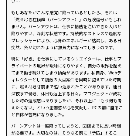
い…」
もしあなたがこんな感覚に陥っているとしたら、それは
「燃え尽き症候群（バーンアウト）」の危険信号かもしれ
ません。バーンアウトは、仕事に情熱を注いできた人ほど
陥りやすい、深刻な状態です。持続的なストレスや過度な
プレッシャーにより、心身のエネルギーが枯渇し、ある日
突然、糸が切れたように無気力になってしまうのです。
特に「好き」を仕事にしているクリエイターは、仕事とプ
ライベートの境界が曖昧になりやすく、自分の限界を超え
てまで働き続けてしまう傾向があります。私自身、Webデ
ィレクターとして複数の大型案件を同時に抱えていた時期
に、燃え尽き寸前まで追い込まれたことがあります。連日
深夜まで働き、休日も返上する日々。プロジェクトが成功
した時の達成感はありましたが、それ以上に「もう何も考
えたくない」という虚無感が心を支配し、PCの前に座るこ
と自体が苦痛になりました。
バーンアウトは一度陥ってしまうと、回復までに長い時間
が必要です。大切なのは、そうなる前に「予防」するこ