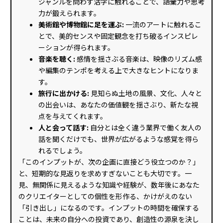
ジャンルを問わず活字に触れることで、語彙力や思考
力が鍛えられます。
美術館や博物館に足を運ぶ:
一流のアートに触れるこ
とで、美的センスや固定観念を打ち破るインスピレ
ーションが得られます。
音楽を聴く:
感情を揺さぶる音楽は、映像のリズム感
や編集のテンポを考える上で大きなヒントになりま
す。
旅行に出かける:
見知らぬ土地の風景、文化、人々と
の出会いは、あなたの価値観を揺さぶり、新たな視
点を与えてくれます。
人と会って話す:
自分とは全く違う業界で働く友人の
話を聞くだけでも、世界が広がるような感覚を得ら
れるでしょう。
「このインプットが、次の企画に直接どう役立つのか？」
と、短期的な見返りを求めすぎないことも大切です。一
見、無関係に見えるような知識や経験が、数年後にあなた
のクリエイターとしての個性を形作る、かけがえのない
「引き出し」になるのです。インプットの時間を確保する
ことは、未来の自分への投資であり、創造性の源泉を決し