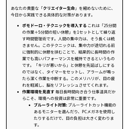
あなたの貴重な「
クリエイター生命
」を縮めないために、
今日から実践できる具体的な対策があります。
ポモドーロ・テクニックを導入する
これは「25分間
の作業＋5分間の短い休憩」を1セットとして繰り返
す時間管理術です。人間の集中力は、そう長くは続
きません。このテクニックは、集中力が途切れる前
に強制的に休憩を挟むことで、結果的に長時間の作
業でも高いパフォーマンスを維持できるというもの
です。「キリが悪いから」と休憩を先延ばしにする
のではなく、タイマーをセットし、アラームが鳴っ
たら潔く作業を中断する。このメリハリが、目の疲
れを軽減し、脳をリフレッシュさせてくれます。
作業環境を見直す
毎日長時間向き合う仕事道具だか
らこそ、環境への投資は非常に重要です。
ブルーライト対策:
ブルーライトカット機能の
あるモニターを選んだり、PCメガネを使用し
たりするだけで、目の負担は大きく変わりま
す。