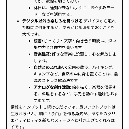
くか、電源を切っておく。
休日は、通知が来ないように「おやすみモー
ド」などを活用する。
デジタル以外の楽しみを見つける
デバイスから離れ
た時間に何をするか、あらかじめ決めておくことも
大切です。
読書:
じっくりと文字と向き合う時間は、深い
集中力と想像力を養います。
音楽鑑賞:
好きな音楽に没頭し、心を解放しま
しょう。
自然とのふれあい:
公園の散歩、ハイキング、
キャンプなど、自然の中に身を置くことは、最
高のストレス解消法です。
アナログな創作活動:
絵を描く、楽器を演奏す
る、料理をするなど、手先を動かす趣味もおす
すめです。
情報をインプットし続けるだけでは、良いアウトプットは
生まれません。脳に「余白」を作る勇気が、あなたのクリ
エイティビティを新たなステージへと引き上げてくれるは
ずです。