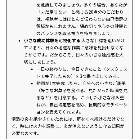
を意識してみましょう。多くの場合、あなたが
「まだ足りない」と感じる20点分のこだわり
は、視聴者にはほとんど伝わらない自己満足の
領域かもしれません。締め切りや心身の健康と
のバランスを取る視点を持ちましょう。
小さな成功体験を可視化する
大きな目標を追いかけ
ていると、日々の地道な作業に意味を見出せなくな
りがちです。だからこそ、日々の小さな達成感を大
切にしましょう。
一日の終わりに、今日できたこと（タスクリス
トで完了したもの）を3つ書き出してみる。
動画が1本完成したら、自分への小さなご褒美
（好きなお菓子を食べる、見たかった映画を見
るなど）を用意する。 こうした小さな積み重
ねが、自己肯定感を高め、長期的なモチベーシ
ョンを支えてくれます。
情熱の炎を絶やさないためには、薪をくべ続けるだけでな
く、時には火力を調整し、炎が消えないように守る知恵が
必要なのです。