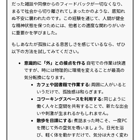
だった雑談や同僚からのフィードバックが一切なくなり、
まるで社会から切り離されてしまったかのような、底知れ
ぬ不安に襲われたのです。この経験を通じて、人間が健全
な精神状態を保つためには、他者との適度な関わりがいか
に重要かを学びました。
もしあなたが孤独による息苦しさを感じているなら、ぜひ
以下の方法を試してみてください。
意識的に「外」との接点を作る
自宅での作業は快適
ですが、時には物理的に環境を変えることが最高の
気分転換になります。
カフェや図書館で作業する:
周囲に人がいると
いうだけで、孤独感は和らぎます。
コワーキングスペースを利用する:
同じように
働く人々と空間を共有することで、新たな出会
いや刺激が生まれるかもしれません。
散歩を日課にする:
煮詰まった時こそ、一度PC
を閉じて外の空気を吸いましょう。日光を浴
び、軽く体を動かすだけで、気分は大きく変わ