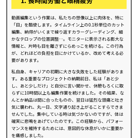
1. 長時間労働と眼精疲労
動画編集という作業は、私たちの想像以上に肉体を、特に
「目」を酷使します。タイムライン上の0.1秒単位のカット
編集、納得がいくまで繰り返すカラーグレーディング、細
かなテロップの位置調整…。モニターに表示される膨大な
情報と、片時も目を離さずにらめっこを続ける。この行為
が、どれほどの負担を目にかけているか、改めて考える必
要があります。
私自身、キャリアの初期に大きな失敗をした経験がありま
す。ある重要なプロジェクトの納期前日、私は「あと少
し、あと少しだけ」と自分に言い聞かせ、休憩もろくに取
らずに10時間以上も編集作業を続けました。その結果、な
んとか納品は間に合ったものの、翌日は猛烈な頭痛と吐き
気に襲われ、丸一日、文字通り起き上がることすらできま
せんでした。集中している時は気づかないのですが、体は
確実に悲鳴をあげていたのです。この経験から、パフォー
マンスを維持するためには、意図的な休息がいかに重要か
を痛感しました。