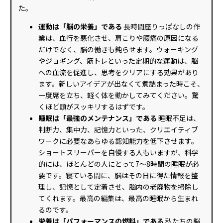
た。
運動は「脳の栄養」である
長時間座りっぱなしの作
業は、血行を悪化させ、肩こりや腰痛の原因になる
だけでなく、脳の働きも鈍らせます。ウォーキング
やジョギング、筋トレといった定期的な運動は、脳
への血流を促進し、思考をクリアにする効果があり
ます。新しいアイデアが出なくて煮詰まった時こそ、
一度席を立ち、軽く体を動かしてみてください。驚
くほど頭がスッキリするはずです。
睡眠は「最強のメンテナンス」である
睡眠不足は、
判断力、集中力、記憶力といった、クリエイティブ
ワークに必要なあらゆる認知能力を低下させます。
ショートスリーパーを自慢する人もいますが、科学
的には、ほとんどの人にとって7〜8時間の睡眠が必
要です。寝ている間に、脳はその日に得た情報を整
理し、記憶として定着させ、脳内の老廃物を掃除し
てくれます。最高の編集は、最高の睡眠から生まれ
るのです。
栄養は「パフォーマンスの燃料」である
私たちの脳