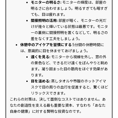
モニターの明るさ:
モニターの輝度は、部屋の
明るさに合わせましょう。明るすぎても暗すぎ
ても、目は疲れます。
間接照明の活用:
部屋が暗く、モニターの光だ
けが煌々と輝いている状態は最悪です。モニタ
ーの裏側に間接照明を置くなどして、明るさの
差をなくす工夫をしましょう。
休憩中のアイケアを習慣にする
5分間の休憩時間に
は、意識的に目を休ませてあげましょう。
遠くを見る:
モニターから視線を外し、窓の外
の景色など、できるだけ遠くをぼんやりと眺め
ます。凝り固まった目の筋肉をほぐす効果があ
ります。
目を温める:
蒸しタオルや市販のホットアイマ
スクで目の周りの血行を促進すると、驚くほど
リラックスできます。
これらの対策は、決して面倒なコストではありません。あ
なたの創造性を支える最も重要な資本、すなわち「あなた
自身の健康」に対する賢明な投資なのです。