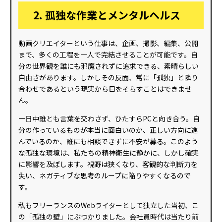
2. 孤独な作業とメンタルヘルス
動画クリエイターという仕事は、企画、撮影、編集、公開
まで、多くの工程を一人で完結させることが可能です。自
分の世界観を誰にも邪魔されずに追求できる、素晴らしい
自由さがあります。しかしその反面、常に「孤独」と隣り
合わせであるという現実から目をそらすことはできませ
ん。
一日中誰とも言葉を交わさず、ひたすらPCと向き合う。自
分の作っているものが本当に面白いのか、正しい方向に進
んでいるのか、誰にも相談できずに不安が募る。このよう
な孤独な環境は、私たちの精神衛生に静かに、しかし確実
に影響を及ぼします。視野は狭くなり、客観的な判断力を
失い、ネガティブな思考のループに陥りやすくなるので
す。
私もフリーランスのWebライターとして独立した当初、こ
の「孤独の壁」にぶつかりました。会社員時代は当たり前