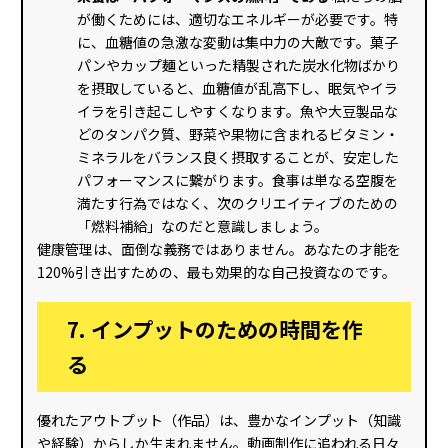
が働くためには、適切なエネルギーが必要です。特
に、血糖値の急激な変動は集中力の大敵です。菓子
パンやカップ麺といった精製された炭水化物ばかり
を摂取していると、血糖値が乱高下し、眠気やイラ
イラを引き起こしやすくなります。魚や大豆製品な
どのタンパク質、野菜や果物に含まれるビタミン・
ミネラルをバランス良く摂取することが、安定した
パフォーマンスに繋がります。食事は単なる空腹を
満たす行為ではなく、次のクリエイティブのための
「燃料補給」なのだと意識しましょう。
健康管理は、面倒な義務ではありません。あなたの才能を
120%引き出すための、最も効果的な自己投資なのです。
7. インプットのための時間を作
る
優れたアウトプット（作品）は、豊かなインプット（知識
や経験）からしか生まれません。動画制作に追われる日々