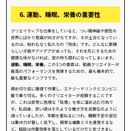
6. 運動、睡眠、栄養の重要性
クリエイティブな仕事をしていると、つい精神論や感性の
世界にばかり意識が向きがちですが、その土台となってい
るのは、紛れもなく私たちの「肉体」です。どんなに素晴
らしい才能やアイデアがあっても、それを形にするための
健康な体がなければ、宝の持ち腐れになってしまいます。
運動、睡眠、栄養
。この3つの要素は、動画クリエイターが
最高のパフォーマンスを発揮するための、最も基本的で、
最も重要なインフラです。
締め切り前に徹夜で作業し、エナジードリンクとコンビニ
飯で乗り切る。多くのクリエイターが経験することです
が、これは非常に危険な「負債」を体に溜め込む行為で
す。私自身、若い頃はそのような働き方を武勇伝のように
語っていましたが、年齢を重ねるにつれ、睡眠不足の翌日
は集中力が著しく低下し、簡単な編集ミスを連発するな
ど、結局は作業効率を落としているだけだと気づきまし