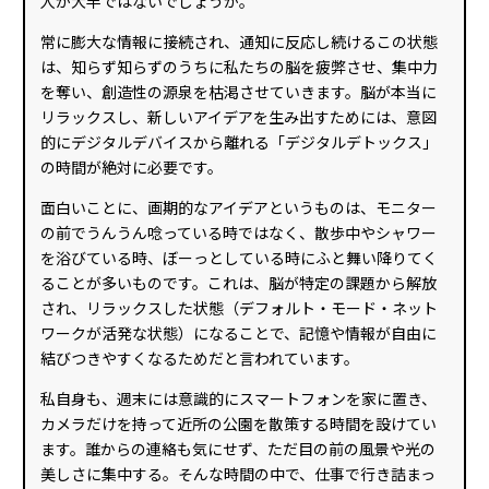
人が大半ではないでしょうか。
常に膨大な情報に接続され、通知に反応し続けるこの状態
は、知らず知らずのうちに私たちの脳を疲弊させ、集中力
を奪い、創造性の源泉を枯渇させていきます。脳が本当に
リラックスし、新しいアイデアを生み出すためには、意図
的にデジタルデバイスから離れる「デジタルデトックス」
の時間が絶対に必要です。
面白いことに、画期的なアイデアというものは、モニター
の前でうんうん唸っている時ではなく、散歩中やシャワー
を浴びている時、ぼーっとしている時にふと舞い降りてく
ることが多いものです。これは、脳が特定の課題から解放
され、リラックスした状態（デフォルト・モード・ネット
ワークが活発な状態）になることで、記憶や情報が自由に
結びつきやすくなるためだと言われています。
私自身も、週末には意識的にスマートフォンを家に置き、
カメラだけを持って近所の公園を散策する時間を設けてい
ます。誰からの連絡も気にせず、ただ目の前の風景や光の
美しさに集中する。そんな時間の中で、仕事で行き詰まっ