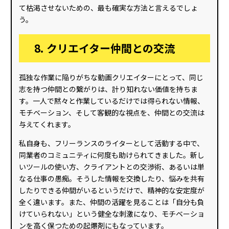
て枯渇させないための、最も確実な方法と言えるでしょ
う。
8. クリエイター仲間との交流
孤独な作業に陥りがちな動画クリエイターにとって、同じ
志を持つ仲間との繋がりは、計り知れない価値を持ちま
す。一人で黙々と作業しているだけでは得られない情報、
モチベーション、そして客観的な視点を、仲間との交流は
与えてくれます。
私自身も、フリーランスのライターとして活動する中で、
同業者のコミュニティに何度も助けられてきました。新し
いツールの使い方、クライアントとの交渉術、あるいは単
なる仕事の愚痴。そうした情報を交換したり、悩みを共有
したりできる仲間がいるというだけで、精神的な安定度が
全く違います。また、仲間の活躍を見ることは「自分も負
けていられない」という健全な刺激になり、モチベーショ
ンを高く保つための起爆剤にもなっています。