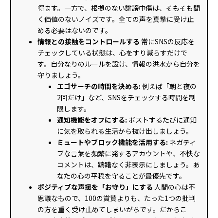
得ます。一方で、根拠のない誹謗中傷は、そもそも聞
く価値のないノイズです。全ての声を真摯に受け止
める必要はないのです。
情報との接触をコントロールする
常にSNSの反応を
チェックしている状態は、心をすり減らすだけで
す。自分なりのルールを設け、情報の洪水から自分を
守りましょう。
エゴサーチの時間を決める:
例えば「朝と夜の
2回だけ」など、SNSをチェックする時間を制
限します。
通知機能をオフにする:
ポストするたびに通知
に気を取られる生活から抜け出しましょう。
ミュートやブロック機能を活用する:
ネガティ
ブな言葉を頻繁に発するアカウントや、不快な
コメントは、躊躇なく非表示にしましょう。あ
なたの心の平穏を守ることが最優先です。
ポジティブな声援を「お守り」にする
人間の心は不
思議なもので、100の賞賛よりも、たった1つの批判
の方を重く受け止めてしまいがちです。だからこ