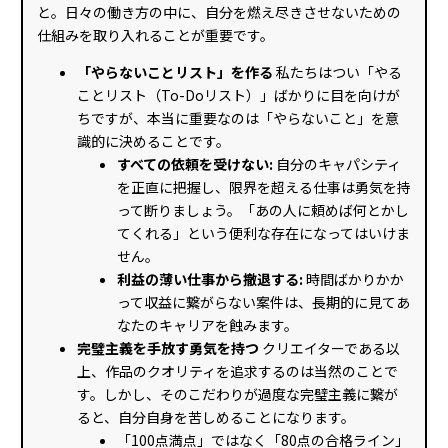
と。日々の働き方の中に、自分を燃え尽きさせないための
仕組みを取り入れることが重要です。
「やらないことリスト」を作る
私たちはつい「やる
ことリスト（To-Doリスト）」ばかりに目を向けが
ちですが、本当に重要なのは「やらないこと」を意
識的に決めることです。
すべての依頼を受けない:
自分のキャパシティ
を正直に把握し、限界を超える仕事は勇気を持
って断りましょう。「あの人に頼めば何とかし
てくれる」という便利な存在になってはいけま
せん。
利益の薄い仕事から撤退する:
時間ばかりかか
って収益に繋がらない案件は、長期的に見てあ
なたのキャリアを蝕みます。
完璧主義を手放す勇気を持つ
クリエイターである以
上、作品のクオリティを追求するのは当然のことで
す。しかし、そのこだわりが過度な完璧主義に繋が
ると、自分自身を苦しめることになります。
「100点満点」ではなく「80点の合格ライン」