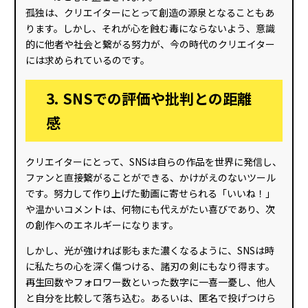
孤独は、クリエイターにとって創造の源泉となることもあ
ります。しかし、それが心を蝕む毒にならないよう、意識
的に他者や社会と繋がる努力が、今の時代のクリエイター
には求められているのです。
3. SNSでの評価や批判との距離
感
クリエイターにとって、SNSは自らの作品を世界に発信し、
ファンと直接繋がることができる、かけがえのないツール
です。努力して作り上げた動画に寄せられる「いいね！」
や温かいコメントは、何物にも代えがたい喜びであり、次
の創作へのエネルギーになります。
しかし、光が強ければ影もまた濃くなるように、SNSは時
に私たちの心を深く傷つける、諸刃の剣にもなり得ます。
再生回数やフォロワー数といった数字に一喜一憂し、他人
と自分を比較して落ち込む。あるいは、匿名で投げつけら