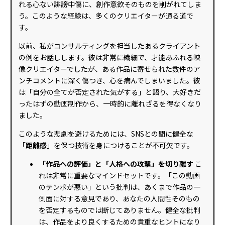
れる心ない誹謗中傷に、創作意欲そのものを削がれてしま
う。このような経験は、多くのクリエイターが通る道で
す。
以前、私がコンサルティングを担当したあるクライアント
の例をお話しします。彼は非常に繊細で、才能あふれる映
像クリエイターでしたが、ある作品に寄せられた数件のア
ンチコメントに深く傷つき、心を病んでしまいました。彼
は「自分の全てが否定された気がする」と語り、大好きだ
ったはずの動画制作から、一時的に離れざるを得なくなり
ました。
このような悲劇を避けるためには、SNSとの間に健全な
「
距離感
」を保つ技術を身につけることが不可欠です。
「作品への評価」と「人格への攻撃」を切り離す
こ
れは非常に重要なマインドセットです。「この動画
のテンポが悪い」という批判は、あくまで作品の一
側面に対する意見であり、あなたの人間性そのもの
を否定するものでは断じてありません。健全な批判
は、作品をより良くするための貴重なヒントになり