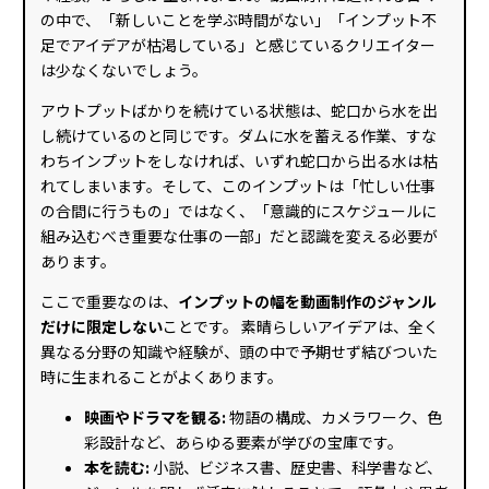
の中で、「新しいことを学ぶ時間がない」「インプット不
足でアイデアが枯渇している」と感じているクリエイター
は少なくないでしょう。
アウトプットばかりを続けている状態は、蛇口から水を出
し続けているのと同じです。ダムに水を蓄える作業、すな
わちインプットをしなければ、いずれ蛇口から出る水は枯
れてしまいます。そして、このインプットは「忙しい仕事
の合間に行うもの」ではなく、「意識的にスケジュールに
組み込むべき重要な仕事の一部」だと認識を変える必要が
あります。
ここで重要なのは、
インプットの幅を動画制作のジャンル
だけに限定しない
ことです。 素晴らしいアイデアは、全く
異なる分野の知識や経験が、頭の中で予期せず結びついた
時に生まれることがよくあります。
映画やドラマを観る:
物語の構成、カメラワーク、色
彩設計など、あらゆる要素が学びの宝庫です。
本を読む:
小説、ビジネス書、歴史書、科学書など、