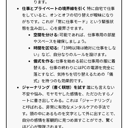
ります。
仕事とプライベートの境界線を引く
特に自宅で仕事
をしていると、オンとオフの切り替えが曖昧になり
がちです。これが「常に仕事モード」という緊張状
態を生み出し、心を疲弊させます。
空間を分ける:
可能であれば、仕事専用の部屋
やスペースを確保しましょう。
時間を区切る:
「19時以降は絶対に仕事をしな
い」など、自分なりのルールを設けます。
儀式を作る:
仕事を始める前に仕事用の服に着
替える、仕事の終わりにはPCの電源を完全に
落とすなど、気持ちを切り替えるための「儀
式」を持つのも効果的です。
ジャーナリング（書く瞑想）を試す
誰にも言えない
不安や悩み、モヤモヤした感情を、ただひたすらノ
ートに書き出してみる。これは「ジャーナリング」
と呼ばれる、非常に有効なメンタルケアの手法で
す。頭の中にあるものを文字として外に出すことで、
自分の感情を客観的に見つめ直すことができ、驚く
ほど心が整理されます。