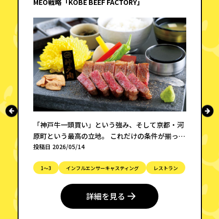
MEO戦略「KOBE BEEF FACTORY」
「神戸牛一頭買い」という強み、そして京都・河
原町という最高の立地。 これだけの条件が揃って
いても、デジタルの世界で見つからなければ、存
投稿日 2026/05/14
在していないのと同じになってしまう。それが今
1〜3
インフルエンサーキャスティング
レストラン
の時代の集客の難しさです。
詳細を見る