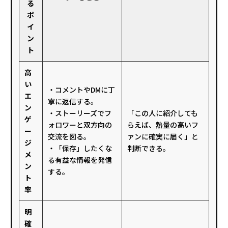
る
ポ
イ
ン
ト
高
い
・コメントやDMに丁
エ
寧に返信する。
ン
・ストーリーズでフ
「この人に紹介しても
ゲ
ォロワーと双方向の
らえば、熱量の高いフ
ー
交流を図る。
ァンに確実に届く」と
ジ
・「保存」したくな
判断できる。
メ
る有益な情報を発信
ン
する。
ト
率
明
確