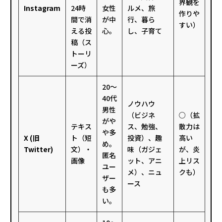
界観を
Instagram
24時
女性
ルメ、旅
作りや
間で消
が中
行、暮ら
すい）
える投
心。
し、子育て
稿（ス
トーリ
ーズ）
20〜
40代
ノウハウ
男性
（ビジネ
○（拡
がや
テキス
ス、勉強、
散力は
や多
X (旧
ト（短
投資）、趣
高い
め。
Twitter)
文）・
味（ガジェ
が、炎
匿名
画像
ット、アニ
上リス
ユー
メ）、ニュ
クも）
ザー
ース
も多
い。