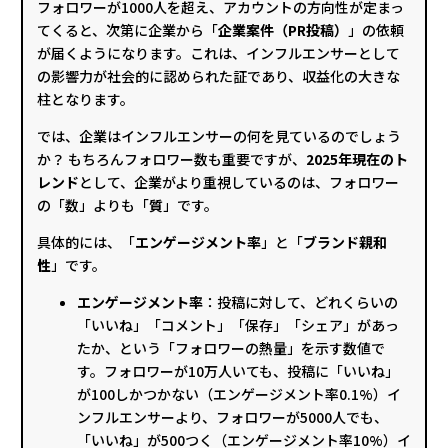
フォロワーが1000人を超え、アカウントの方向性が定まっ
てくると、次第に企業から「
企業案件（PR投稿）
」の依頼
が届くようになります。これは、インフルエンサーとして
の影響力が社会的に認められた証であり、収益化の大きな
柱となります。
では、企業はインフルエンサーの何を見ているのでしょう
か？ もちろんフォロワー数も重要ですが、
2025年現在のト
レンド
として、企業がより重視しているのは、フォロワー
の「数」よりも「
質
」です。
具体的には、「
エンゲージメント率
」と「
ブランド親和
性
」です。
エンゲージメント率
：投稿に対して、どれくらいの
「いいね」「コメント」「保存」「シェア」があっ
たか、という「フォロワーの熱量」を示す数値で
す。フォロワーが10万人いても、投稿に「いいね」
が100しかつかない（エンゲージメント率0.1%）イ
ンフルエンサーより、フォロワーが5000人でも、
「いいね」が500つく（エンゲージメント率10%）イ