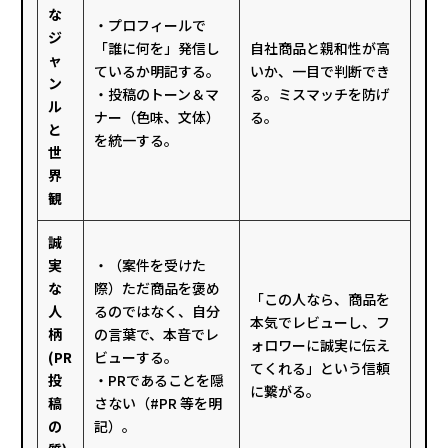
な
・プロフィールで
ジ
「誰に何を」発信し
自社商品と親和性が高
ャ
ているか明記する。
いか、一目で判断でき
ン
・投稿のトーン＆マ
る。ミスマッチを防げ
ル
ナー（色味、文体）
る。
と
を統一する。
世
界
観
誠
実
・（案件を受けた
な
際）ただ商品を褒め
「この人なら、商品を
人
るのではなく、自分
本気でレビューし、フ
柄
の言葉で、本音でレ
ォロワーに誠実に伝え
(PR
ビューする。
てくれる」という信頼
投
・PRであることを隠
に繋がる。
稿
さない（#PR 等を明
の
記）。