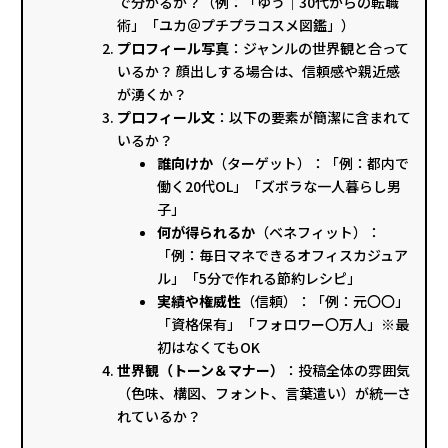
で分かるか？（例：「ゆう｜30代からの転職
術」「ユカ＠プチプラコスメ図鑑」）
プロフィール写真
：ジャンルの世界観と合って
いるか？ 顔出しする場合は、信頼感や親近感
が湧くか？
プロフィール文
：以下の要素が簡潔に含まれて
いるか？
誰向けか
（ターゲット）：「例：都内で
働く20代OL」「ズボラな一人暮らし男
子」
何が得られるか
（ベネフィット）：
「例：毎日マネできるオフィスカジュア
ル」「5分で作れる節約レシピ」
実績や権威性
（信頼）：「例：元〇〇」
「資格保有」「フォロワー〇万人」※最
初はなくてもOK
世界観（トーン＆マナー）
：投稿全体の雰囲気
（色味、構図、フォント、言葉遣い）が統一さ
れているか？