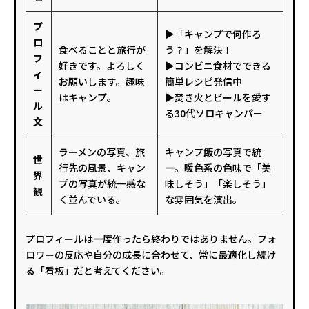
プ
▶「キャンプで何作ろ
ロ
食べることと旅行が
う？」を解決！
フ
好きです。よろしく
▶コンビニ食材でできる
ィ
お願いします。趣味
簡単レシピ発信中
ー
はキャンプ。
▶焚き火とビールを愛す
ル
る30代ソロキャンパー
文
ラーメンの写真、旅
キャンプ飯の写真で統
世
行先の風景、キャン
一。暖色系の色味で「美
界
プの写真が統一感な
味しそう」「楽しそう」
観
く並んでいる。
な雰囲気を演出。
プロフィールは一度作ったら終わりではありません。フォ
ロワーの反応や自分の成長に合わせて、常に最適化し続け
る「看板」だと考えてください。