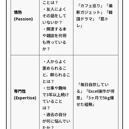
ことは？
「カフェ巡り」「最
・友人によく
情熱
新ガジェット」「韓
その話をして
(Passion)
国ドラマ」「筋ト
いないか？
レ」
・関連する本
や雑誌を何冊
も持っている
か？
・人からよく
褒められるこ
と、頼られるこ
とは？
「毎日自炊してい
・仕事や趣味
専門性
る」「Excel操作が得
で3年以上続け
(Expertise)
意」「3ヶ月で5kg痩
ていること
せた経験」
は？
・過去の自分
が何に悩んでい
たか？