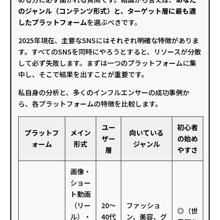
のジャンル（コンテンツ形式）と、ターゲット層に最も適
したプラットフォーム
を選ぶべきです。
2025年現在、主要なSNSにはそれぞれ明確な特徴がありま
す。すべてのSNSを同時にやろうとすると、リソースが分散
して必ず失敗します。まずは一つのプラットフォームに集
中し、そこで結果を出すことが重要です。
私自身の分析と、多くのインフルエンサーの成功事例か
ら、各プラットフォームの特徴を比較します。
ユー
初心者
プラットフ
メイン
向いている
ザー
の始め
ォーム
形式
ジャンル
層
やすさ
画像・
ショー
ト動画
（リー
20〜
ファッショ
◎（世
ル）・
40代
ン、美容、グ