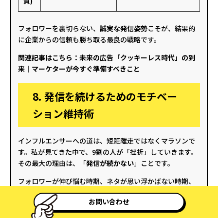
質)
フォロワーを裏切らない、
誠実な発信姿勢
こそが、結果的
に企業からの信頼も勝ち取る最良の戦略です。
関連記事はこちら：
未来の広告「クッキーレス時代」の到
来｜マーケターが今すぐ準備すべきこと
8. 発信を続けるためのモチベー
ション維持術
インフルエンサーへの道は、短距離走ではなくマラソンで
す。私が見てきた中で、9割の人が「挫折」していきます。
その最大の理由は、「
発信が続かない
」ことです。
フォロワーが伸び悩む時期、ネタが思い浮かばない時期、
心ないコメントに傷つく時期。これらは、全員が必ず通る
お問い合わせ
道です。この「魔の期間」を乗り越えるために、私自身が
実践し、多くのインフルエンサーにアドバイスしている
モ