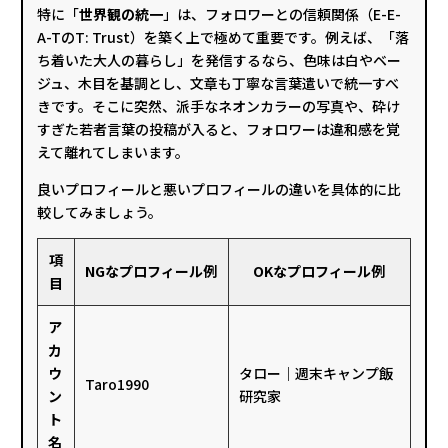
特に「
世界観の統一
」は、フォロワーとの信頼関係（E-E-
A-TのT: Trust）を築く上で極めて重要です。例えば、「落
ち着いた大人の暮らし」を発信するなら、色味は白やベー
ジュ、木目を基調とし、文章も丁寧な言葉遣いで統一すべ
きです。そこに突然、派手なネオンカラーの写真や、砕け
すぎた若者言葉の投稿が入ると、フォロワーは違和感を覚
えて離れてしまいます。
良いプロフィールと悪いプロフィールの違いを具体的に比
較してみましょう。
項
NGなプロフィール例
OKなプロフィール例
目
ア
カ
ウ
タロー｜週末キャンプ飯
Taro1990
ン
研究家
ト
名