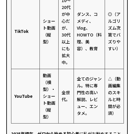
10〜
20代
が中
ダンス、コ
◎（ア
ショー
心だ
メディ、
ルゴリ
ト動画
が、
Vlog、
ズム次
TikTok
（縦
30代
HOWTO（料
第でバ
型）
以上
理、美
ズりや
にも
容）、教育
すい）
拡大
中。
動画
全てのジャン
△（動
（横
ル。特に専
画編集
型）・
全世
門性の高い
のスキ
YouTube
ショー
代。
解説、レビ
ルと時
ト動画
ュー、エン
間が必
（縦
タメ。
須）
型）
2025年現在、ゼロから始める初心者
に私がお勧めすること