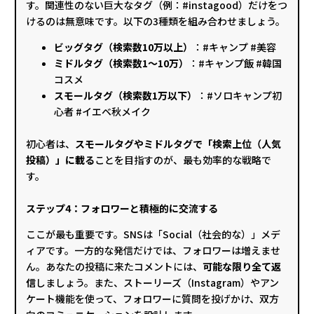
す。関連性のない巨大なタグ（例：#instagood）だけをつ
けるのは無意味です。以下の3種類を組み合わせましょう。
ビッグタグ（検索数10万以上）
：#キャンプ #美容
ミドルタグ（検索数1〜10万）
：#キャンプ飯 #韓国
コスメ
スモールタグ（検索数1万以下）
：#ソロキャンプ初
心者 #イエベ秋メイク
初心者は、
スモールタグやミドルタグで「検索上位（人気
投稿）」に載る
ことを目指すのが、最も効率的な戦略で
す。
ステップ4：フォロワーと積極的に交流する
ここが最も重要です。SNSは「Social（社会的な）」メデ
ィアです。一方的な発信だけでは、フォロワーは増えませ
ん。あなたの投稿に来たコメントには、
可能な限り全て返
信
しましょう。また、ストーリーズ（Instagram）やアン
ケート機能を使って、フォロワーに質問を投げかけ、双方