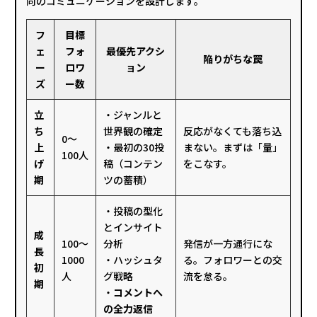
向のコミュニケーションを設計します。
フ
目標
ェ
フォ
最優先アクシ
陥りがちな罠
ー
ロワ
ョン
ズ
ー数
立
・ジャンルと
ち
世界観の確定
反応がなくても落ち込
0〜
上
・最初の30投
まない。まずは「量」
100人
げ
稿（コンテン
をこなす。
期
ツの蓄積）
・投稿の型化
とインサイト
成
100〜
分析
発信が一方通行にな
長
1000
・ハッシュタ
る。フォロワーとの交
初
人
グ戦略
流を怠る。
期
・
コメントへ
の全力返信