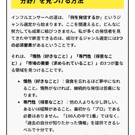
分野）を見つける方法
インフルエンサーへの道は、「
何を発信するか
」というジ
ャンル選定から始まります。ここを間違えると、どんなに
努力しても成果に結びつきません。私が多くの発信者を見
てきた中で断言できるのは、成功するジャンル選定には
3つ
の必須要素
があるということです。
それは、
「情熱（好きなこと）」「専門性（得意なこ
と）」「市場の需要（求められていること）」
の3つが重な
る領域を見つけることです。
情熱（好きなこと）
：寝食を忘れるほど夢中になれ
ること。情熱がなければ、継続的な発信は苦痛にな
ります。
専門性（得意なこと）
：他の人よりも少し詳しい、
あるいは経験があること。最初から「プロ」である
必要はありません。「100人の中で1番」ではなく、
「過去の自分が知りたかった情報」を提供できるレ
ベルで十分です。