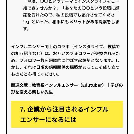
「今度、〇〇というテーマでインスタライブをご一
緒できませんか？」「あなたの〇〇という投稿に感
銘を受けたので、私の投稿でも紹介させてくださ
い」といった、
相手にもメリットがある提案
をしま
す。
インフルエンサー同士のコラボ（インスタライブ、投稿で
の相互紹介など）は、お互いのフォロワーが交換されるた
め、フォロワー数を飛躍的に伸ばす起爆剤となります。し
かし、それは
日頃の信頼関係の構築
があってこそ成り立つ
ものだと心得てください。
関連文献：
教育系インフルエンサー（Edutuber）｜学びの
形を変える新しい先生
7. 企業から注目されるインフル
エンサーになるには