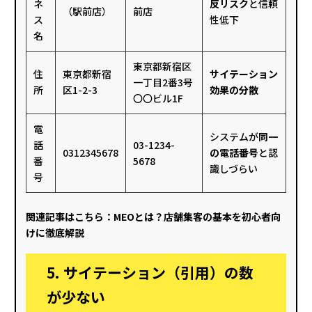
ネ
反リスク
と信頼
（駅前店）
前店
ス
性低下
名
東京都新宿区
住
東京都新宿
サイテーション
一丁目2番3号
所
区1-2-3
効果の分散
〇〇ビル1F
電
システムが
同一
話
03-1234-
0312345678
の電話番号
と認
番
5678
識しづらい
号
関連記事はこちら：
MEOとは？店舗集客の基本を初心者向
けに徹底解説
5. サイテーション（引用）の数
が少ない