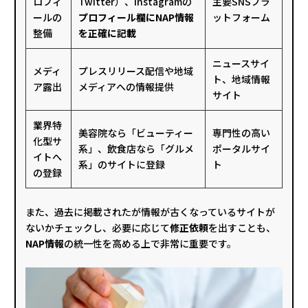
ロフィ
Twitter）、Instagramの
主要SNSプラ
ールの
プロフィール欄にNAP情報
ットフォーム
整備
を正確に記載
ニュースサイ
メディ
プレスリリース配信や地域
ト、地域情報
ア露出
メディアへの情報提供
サイト
業界特
美容院なら「ビューティー
専門性の高い
化型サ
系」、飲食店なら「グルメ
ポータルサイ
イトへ
系」のサイトに登録
ト
の登録
また、過去に掲載されたが情報が古くなっているサイトが
ないかチェックし、必要に応じて
修正依頼
を出すことも、
NAP情報
の統一性を高める上で非常に重要です。