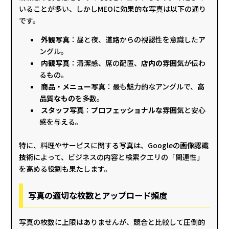
いることが多い、しかしMEOに効果的な写真は以下の通り
です。
外観写真
：昼と夜、道路からの視認性を意識したア
ングル。
内観写真
：清潔感、席の配置、
店内の雰囲気
が伝わ
るもの。
商品・メニュー写真
：最も魅力的なアングルで、
高
品質なもの
を多数。
スタッフ写真
：
プロフェッショナルな雰囲気
と安心
感を与える。
特に、料理やサービスに関する写真は、Googleの
画像認識
技術
によって、ビジネスの内容と検索クエリの「関連性」
を高める役割も果たします。
写真の適切な枚数とアップロード頻度
写真の枚数に上限はありませんが、競合と比較して圧倒的