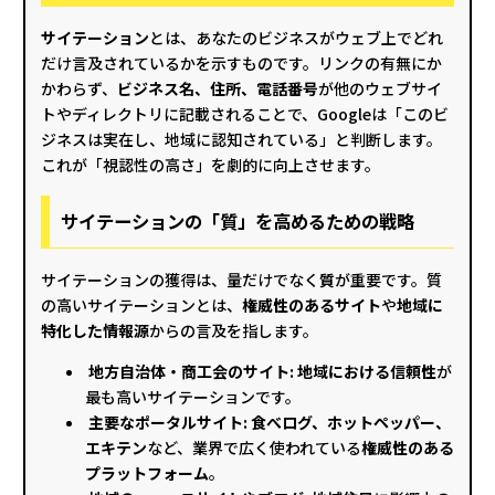
サイテーション
とは、あなたのビジネスがウェブ上でどれ
だけ言及されているかを示すものです。リンクの有無にか
かわらず、
ビジネス名、住所、電話番号
が他のウェブサイ
トやディレクトリに記載されることで、Googleは「このビ
ジネスは実在し、地域に認知されている」と判断します。
これが「視認性の高さ」を劇的に向上させます。
サイテーションの「質」を高めるための戦略
サイテーションの獲得は、量だけでなく
質
が重要です。質
の高いサイテーションとは、
権威性のあるサイト
や
地域に
特化した情報源
からの言及を指します。
地方自治体・商工会のサイト: 地域における信頼性
が
最も高いサイテーションです。
主要なポータルサイト:
食べログ、ホットペッパー、
エキテン
など、業界で広く使われている
権威性のある
プラットフォーム
。