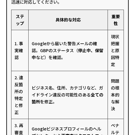
迅速に対応してください。
ステ
重要
具体的な対応
ップ
性
現状
1. 事
Googleから届いた警告メールの確
把握
実確
認。GBPのステータス（
停止中、保留
と原
認
中
など）を確認。
因特
定
2. 違
問題
反箇
ビジネス名、住所、カテゴリなど、ガ
の根
所の
イドライン違反の可能性のある
全ての
本的
特定
箇所
を修正。
な解
と修
決
正
3. 再
ペナ
Googleビジネスプロフィールのヘル
審査
ルテ