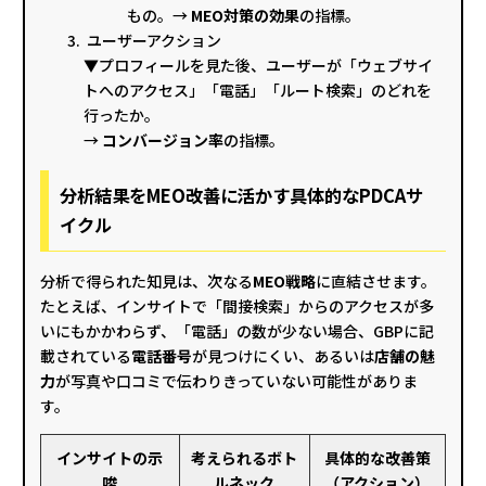
もの。→
MEO対策の効果
の指標。
ユーザーアクション
▼プロフィールを見た後、ユーザーが「ウェブサイ
トへのアクセス」「電話」「ルート検索」のどれを
行ったか。
→
コンバージョン率
の指標。
分析結果をMEO改善に活かす具体的なPDCAサ
イクル
分析で得られた知見は、次なる
MEO戦略
に直結させます。
たとえば、インサイトで「間接検索」からのアクセスが多
いにもかかわらず、「電話」の数が少ない場合、GBPに記
載されている
電話番号
が見つけにくい、あるいは
店舗の魅
力
が写真や口コミで伝わりきっていない可能性がありま
す。
インサイトの示
考えられるボト
具体的な改善策
唆
ルネック
（アクション）