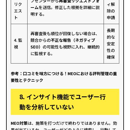
プセンターから
再審査リクエストフォ
リク
ィ解
ーム
を送信。修正した根拠を詳細に説
エス
除の
明する。
ト
申請
長期
再審査後も順位が回復しない場合は、
的な
4. 監
競合からの
不正な報告（ネガティブ
安定
視
SEO）
の可能性も視野に入れ、継続的
性の
に監視する。
確保
参考：
口コミを味方につける！MEOにおける評判管理の重
要性とテクニック
8. インサイト機能でユーザー行
動を分析していない
MEO対策
は、施策を打つだけで終わりではありません。効
果が出ているか、ユーザーがどのように検索し、行動して