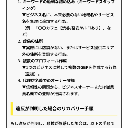
キーワードの過剰な詰め込み（キーワードスタッフ
ィング）
▼ビジネス名
に、本来必要のない
地域名やサービス
名
を無理に追加する行為。
（例：「〇〇カフェ【渋谷/格安/Wi-Fiあり】」な
ど）
虚偽の住所
▼実際には店舗がない、または
サービス提供エリア
外の住所
を登録する行為。
複数のプロフィール作成
▼1つのビジネスに対して
複数のGBP
を作成する行為
（重複）。
代理店名義でのオーナー登録
▼信頼性の問題から、ビジネスオーナーまたは
従業
員名義
での登録が推奨されます。
違反が判明した場合のリカバリー手順
もし違反が判明し、
順位が急落
した場合は、以下の手順で