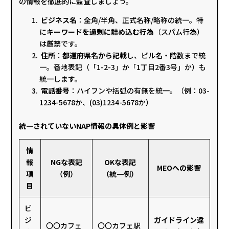
の情報を徹底的に監査しましょう。
ビジネス名
：全角/半角、正式名称/略称の統一。特
に
キーワードを過剰に詰め込む行為
（スパム行為）
は厳禁です。
住所
：
都道府県名から記載
し、ビル名・階数まで統
一。番地表記（「1-2-3」か「1丁目2番3号」か）も
統一します。
電話番号
：ハイフンや括弧の有無を統一。（例：03-
1234-5678か、(03)1234-5678か）
統一されていないNAP情報の具体例と影響
情
報
NGな表記
OKな表記
MEOへの影響
項
（例）
（統一例）
目
ビ
ジ
ガイドライン違
〇〇カフェ
〇〇カフェ駅