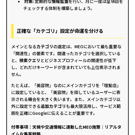
対策:
定期的な
情報監査
を行い、月に一度は全項目を
チェックする体制を構築しましょう。
正確な「カテゴリ」設定が命運を分ける
メインとなる
カテゴリ
の選定は、MEOにおいて最も重要な
「関連性」の要素です。間違ったカテゴリを選択している
と、
検索クエリ
とビジネスプロフィールの関連性が低下
し、どれだけキーワードが含まれていても上位表示されま
せん。
たとえば、「美容院」なのにメインカテゴリを「理髪店」
に設定していると、「美容院」を探しているユーザーに表
示される機会を大きく失います。また、メインカテゴリ以
外に設定できる
追加カテゴリ
も最大限活用し、サービス範
囲を正確にGoogleに伝えることが重要です。
付帯事項：
天候や交通情報に連動したMEO施策｜リアルタ
イムな集客戦略