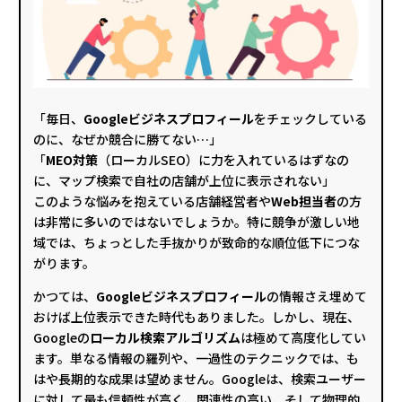
「毎日、
Googleビジネスプロフィール
をチェックしている
のに、なぜか競合に勝てない…」
「
MEO対策
（ローカルSEO）に力を入れているはずなの
に、マップ検索で自社の店舗が上位に表示されない」
このような悩みを抱えている店舗経営者や
Web担当者
の方
は非常に多いのではないでしょうか。特に競争が激しい地
域では、ちょっとした手抜かりが致命的な順位低下につな
がります。
かつては、
Googleビジネスプロフィール
の情報さえ埋めて
おけば上位表示できた時代もありました。しかし、現在、
Googleの
ローカル検索アルゴリズム
は極めて高度化してい
ます。単なる情報の羅列や、一過性のテクニックでは、も
はや長期的な成果は望めません。Googleは、検索ユーザー
に対して最も信頼性が高く、関連性の高い、そして物理的