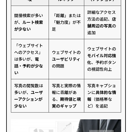
詳細なアクセス
間接検索が多い
「距離」または
方法の追記、
店
が、
ルート検索
「魅力度」が不
舗周辺の写真
の
が少ない
足
追加
「ウェブサイト
ウェブサイトの
へのアクセス」
ウェブサイトの
モバイル対応強
は多いが、
電
ユーザビリティ
化
、予約ボタン
話・予約が少な
の問題
の視認性向上
い
写真の閲覧数は
写真と実際の情
写真キャプショ
多いが、
ユーザ
報に乖離があ
ンに
具体的な情
ーアクションが
る、
期待値と現
報
（価格帯な
少ない
実のギャップ
ど）を追記