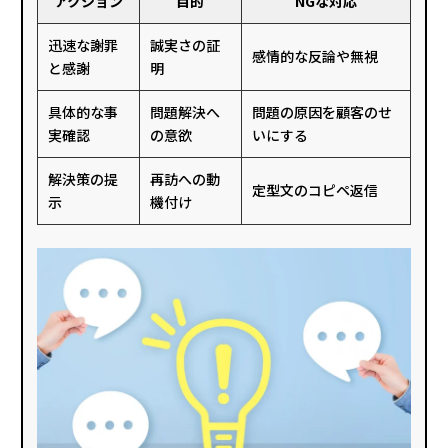
アクション
目的
NGな対応
迅速な謝罪
誠実さの証
感情的な反論や無視
と感謝
明
具体的な事
問題解決へ
問題の原因を顧客のせ
実確認
の意欲
いにする
解決策の提
再訪への動
定型文のコピペ返信
示
機付け