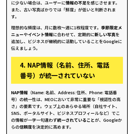
に少ない場合は、ユーザーに
情報の不足
を感じさせます。
また、古い写真ばかりでは「鮮度」が低いと判断されま
す。
理想的な頻度は、月に数枚〜週に1枚程度です。
季節限定メ
ニュー
や
イベント情報
に合わせて、定期的に
新しい写真
を
追加し、ビジネスが継続的に活動していることをGoogleに
伝えましょう。
4. NAP情報（名前、住所、電話
番号）が統一されていない
NAP情報
（Name: 名前、Address: 住所、Phone: 電話番
号）の統一性は、MEOにおいて非常に重要な「視認性の高
さ」の要素です。ウェブ上のあらゆる場所（自社サイト、
SNS、ポータルサイト、ビジネスプロフィールなど）でこ
の情報が一字一句違わず
統一されていること
が、Googleか
らの
信頼度
を決定的に高めます。