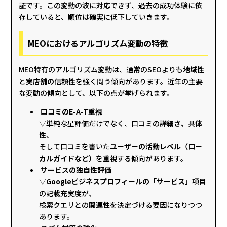
証です。この変動の波に対応できず、過去の成功体験に依
存していると、順位は確実に低下していきます。
MEOにおけるアルゴリズム変動の特徴
MEO特有のアルゴリズム変動は、通常のSEOよりも
地域性
と
実店舗の信頼性
を強く問う傾向があります。近年の主要
な変動の傾向として、以下の点が挙げられます。
口コミのE-A-T重視
▽単純な星評価だけでなく、口コミの
詳細さ、具体
性
、
そして口コミを書いた
ユーザーの活動レベル（ロー
カルガイドなど）
を重視する傾向があります。
サービスの独自性評価
▽Googleビジネスプロフィールの「サービス」項目
の記載充実度が、
検索クエリとの
関連性
を決定づける要因になりつつ
あります。