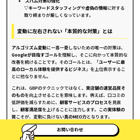
スパム対策の強化
▽キーワードスタッフィング
や
虚偽の情報
に対する
取り締まりが厳しくなっています。
変動に左右されない「本質的な対策」とは
アルゴリズム変動
に一喜一憂しないための唯一の対策は、
Googleが目指すゴール
を理解し、そこに向かって本質的な
改善を続けることです。そのゴールとは、「
ユーザーに最
高のローカル体験を提供するビジネス
」を上位表示するこ
とに他なりません。
これは、GBPのテクニックではなく、
実店舗の運営品質そ
のもの
を向上させることを意味します。例えば、口コミの
低評価を減らすために、
顧客サービスのプロセス
を見直
し、
顧客満足度
を上げることに注力します。この
実体験の
質
こそが、変動に負けない
真のMEO力
となります。
お問い合わせ
10. 投稿機能を使っていない、ま