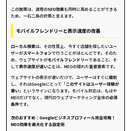
この施策は、通常の
SEO効果
も同時に高めることができる
ため、一石二鳥の対策と言えます。
モバイルフレンドリーと表示速度の改善
ローカル検索
は、その性質上、今すぐ店舗を探したいユー
ザーが
スマートフォン
で行うことがほとんどです。そのた
め、ウェブサイトが
モバイルフレンドリー
であること、そ
して
表示速度が速いこと
は、MEOの隠れた重要要素です。
ウェブサイトの表示が遅いだけで、ユーザーはすぐに離脱
し、それはGoogleにとって「
このサイトはユーザー体験が
悪い
」というサインになります。モバイル対応は、もはや
MEOだけでなく、現代のウェブマーケティング全体の
必須
条件
です。
次のおすすめ：
Googleビジネスプロフィール完全攻略！
MEO効果を最大化する設定術