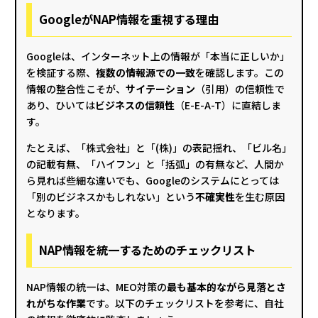
GoogleがNAP情報を重視する理由
Googleは、インターネット上の情報が「本当に正しいか」
を検証する際、
複数の情報源での一致
を確認します。この
情報の整合性こそが、
サイテーション
（引用）の信頼性で
あり、ひいては
ビジネスの信頼性
（E-E-A-T）に直結しま
す。
たとえば、「株式会社」と「(株)」の表記揺れ、「ビル名」
の記載有無、「ハイフン」と「括弧」の有無など、人間か
ら見れば些細な違いでも、Googleのシステムにとっては
「別のビジネスかもしれない」という
不確実性
を生む原因
となります。
NAP情報を統一するためのチェックリスト
NAP情報の統一は、MEO対策の
最も基本的ながら見落とさ
れがちな作業
です。以下のチェックリストを参考に、自社