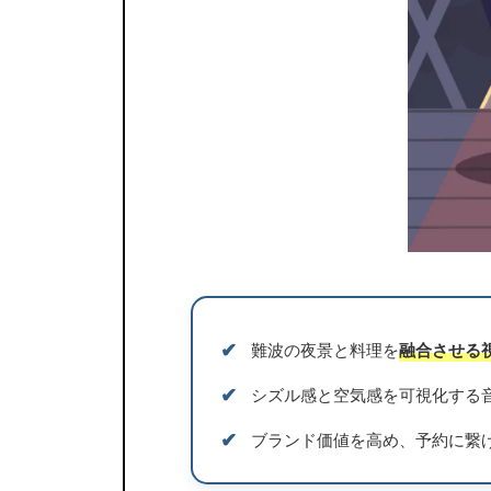
✔︎
難波の夜景と料理を
融合させる
✔︎
シズル感と空気感を可視化する
✔︎
ブランド価値を高め、予約に繋