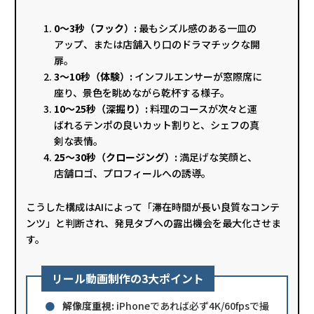
0〜3秒（フック）:
最もシズル感のある一皿の
アップ、または店舗入り口のドラマチックな開
扉。
3〜10秒（体験）:
インフルエンサーが窓際席に
座り、景色を眺めながら乾杯する様子。
10〜25秒（深掘り）:
料理のコースが次々と運
ばれるテンポの良いカット割りと、シェフの真
剣な表情。
25〜30秒（クロージング）:
満足げな笑顔と、
店舗ロゴ、プロフィールへの誘導。
こうした構成はAIによって「滞在時間が長い良質なコンテ
ンツ」と判断され、発見タブへの露出機会を最大化させま
す。
リール動画制作の3大ポイント
●
解像度重視:
iPhoneであれば必ず4K/60fpsで撮