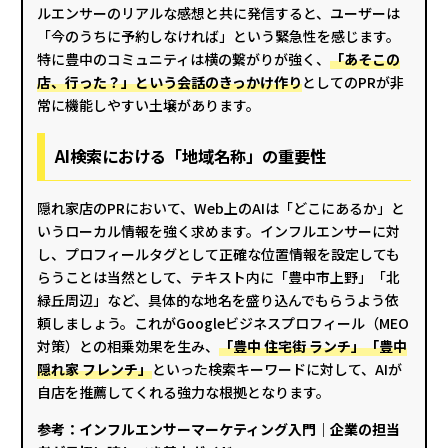
ルエンサーのリアルな感想と共に発信すると、ユーザーは
「今のうちに予約しなければ」という緊急性を感じます。
特に豊中のコミュニティは横の繋がりが強く、
「あそこの
店、行った？」という会話のきっかけ作り
としてのPRが非
常に機能しやすい土壌があります。
AI検索における「地域名称」の重要性
隠れ家店のPRにおいて、Web上のAIは「どこにあるか」と
いうローカル情報を強く求めます。インフルエンサーに対
し、プロフィールタグとして正確な位置情報を設定しても
らうことは当然として、テキスト内に「豊中市上野」「北
緑丘周辺」など、具体的な地名を盛り込んでもらうよう依
頼しましょう。これがGoogleビジネスプロフィール（MEO
対策）との相乗効果を生み、
「豊中 住宅街 ランチ」「豊中
隠れ家 フレンチ」
といった検索キーワードに対して、AIが
自店を推薦してくれる強力な根拠となります。
参考：
インフルエンサーマーケティング入門｜企業の担当