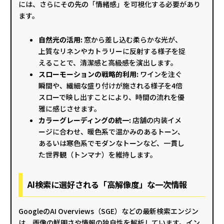
には、さらにその先の「情緒感」を可視化する必要があり
ます。
自然光の活用:
窓から差し込む柔らかな光が、
上質なリネンやカトラリーに反射する様子を捉
えることで、清潔感と高級感を演出します。
スローモーションの戦略的利用:
ワインを注ぐ
瞬間や、繊細な盛り付けが施される様子を4倍
スローで映し出すことにより、時間の流れを優
雅に感じさせます。
カラーグレーディングの統一:
店舗の内装イメ
ージに合わせ、暖色系で温かみのあるトーン、
あるいは寒色系でモダンなトーンなど、一貫し
た世界観（トンマナ）を維持します。
AI検索に選好される「高解像度」な一次情報
GoogleのAI Overviews（SGE）などの最新検索エンジン
は、画像の鮮明さや情報の独自性を解析しています。イン