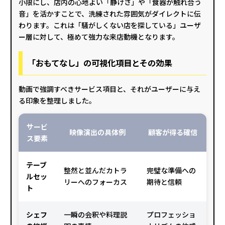
小限にし、店内の心地よい「静けさ」や「食器が触れ合う
音」を活かすことで、洗練された雰囲気がダイレクトに伝
わります。これは「騒がしくない店を探している」ユーザ
ー層に対して、極めて強力な来店動機となります。
「おもてなし」の可視化項目とその効果
動画で強調すべきサービス項目と、それがユーザーに与え
る印象を整理しました。
サービ
映像演出の具体例
顧客が得る確信
ス要素
テーブ
整然と並んだカトラ
完璧な準備への
ルセッ
リーへのフォーカス
期待と信頼
ト
シェフ
一瞬の会釈や料理説
プロフェッショ