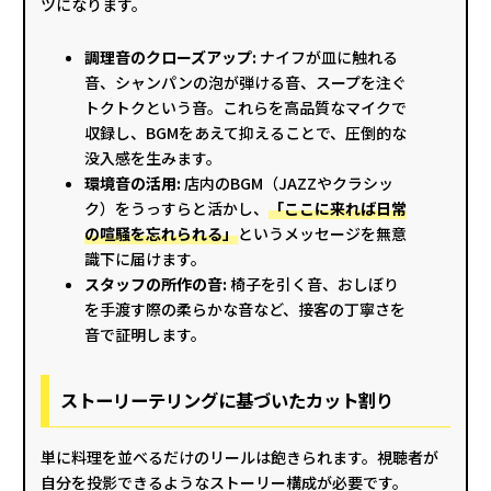
ツになります。
調理音のクローズアップ:
ナイフが皿に触れる
音、シャンパンの泡が弾ける音、スープを注ぐ
トクトクという音。これらを高品質なマイクで
収録し、BGMをあえて抑えることで、圧倒的な
没入感を生みます。
環境音の活用:
店内のBGM（JAZZやクラシッ
ク）をうっすらと活かし、
「ここに来れば日常
の喧騒を忘れられる」
というメッセージを無意
識下に届けます。
スタッフの所作の音:
椅子を引く音、おしぼり
を手渡す際の柔らかな音など、接客の丁寧さを
音で証明します。
ストーリーテリングに基づいたカット割り
単に料理を並べるだけのリールは飽きられます。視聴者が
自分を投影できるようなストーリー構成が必要です。