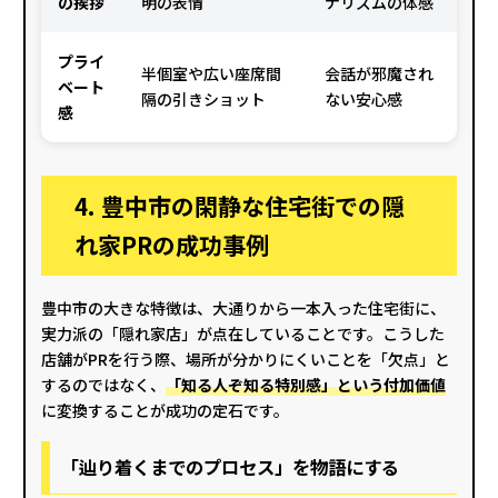
の挨拶
明の表情
ナリズムの体感
プライ
半個室や広い座席間
会話が邪魔され
ベート
隔の引きショット
ない安心感
感
4. 豊中市の閑静な住宅街での隠
れ家PRの成功事例
豊中市の大きな特徴は、大通りから一本入った住宅街に、
実力派の「隠れ家店」が点在していることです。こうした
店舗がPRを行う際、場所が分かりにくいことを「欠点」と
するのではなく、
「知る人ぞ知る特別感」という付加価値
に変換することが成功の定石です。
「辿り着くまでのプロセス」を物語にする