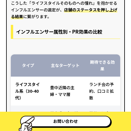
こうした「ライフスタイルそのものへの憧れ」を抱かせる
インフルエンサーの選定が、
店舗のステータスを押し上げ
る結果
に繋がります。
インフルエンサー属性別・PR効果の比較
期待できる効
タイプ
主なターゲット
果
ライフスタイ
ランチ会の予
豊中近隣の主
ル系（30-40
約、口コミ拡
婦・ママ層
代）
散
美意識の高い独
接待、記念
グルメ専門系
身女性・ビジネ
日、一人贅沢
お問い合わせ
（質重視）
ス層
需要