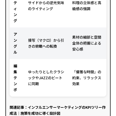
テ
サイドからの逆光気味
料理の立体感と高
ィ
のライティング
級感の強調
ン
グ
ア
素材の細部と空間
ン
接写（マクロ）から引
全体の把握による
グ
きの俯瞰への転換
安心感
ル
編
集
ゆったりとしたクラシ
「優雅な時間」の
テ
ックやJAZZのビート
約束、リラックス
ン
に同期
効果
ポ
関連記事：
インフルエンサーマーケティングのKPIツリー作
成法｜施策を成功に導く設計図