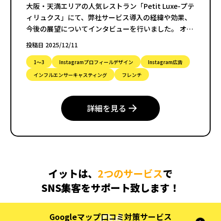
大阪・天満エリアの人気レストラン「Petit Luxe-プテ
ィリュクス」にて、弊社サービス導入の経緯や効果、
今後の展望についてインタビューを行いました。 オー
プン間もない店舗ながら、確実にファンを増やし続け
投稿日 2025/12/11
ているPetit Luxe-プティリュクス。その裏には、効果
的な集客戦略と信頼関係に基づいたサポート体制があ
1〜3
Instagramプロフィールデザイン
Instagram広告
りました。
インフルエンサーキャスティング
フレンチ
詳細を見る
イットは、
2つのサービス
で
SNS集客をサポート致します！
Googleマップ口コミ対策サービス