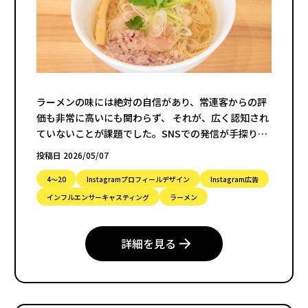
ラーメンの味には絶対の自信があり、常連客からの評
価も非常に高いにも関わらず、 それが、広く認知され
ていないことが課題でした。SNSでの発信が手探り状
態のため、 “こだわりの一杯”の魅力が見込み顧客に十
投稿日 2026/05/07
分に伝わらず、もどかしさを感じていらっしゃいまし
た。
4〜20
Instagramプロフィールデザイン
Instagram広告
インフルエンサーキャスティング
ラーメン
詳細を見る