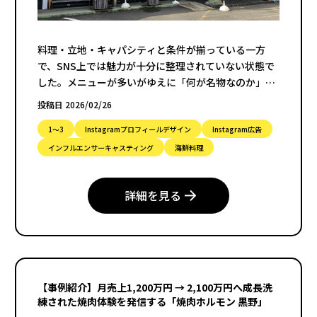
料理・立地・キャパシティと条件が揃っている一方
で、SNS上では魅力が十分に整理されていない状態で
した。メニューが多いがゆえに「何が名物なのか」
「どんなシーンで使いやすい店なのか」が伝わりづら
投稿日 2026/02/26
く、WEB検索頼りの集客になるという課題を抱えてい
ました。
1〜3
Instagramプロフィールデザイン
Instagram広告
インフルエンサーキャスティング
海鮮料理
詳細を見る
【事例紹介】月売上1,200万円 → 2,100万円へ成長洗
練された焼肉体験を発信する「焼肉ホルモン 黒野」