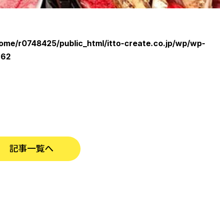
ome/r0748425/public_html/itto-create.co.jp/wp/wp-
e
62
記事一覧へ