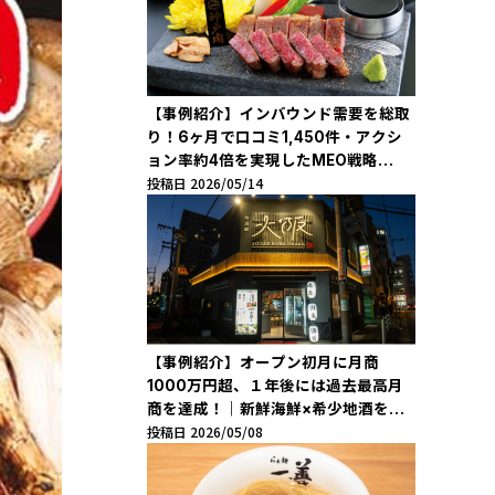
【事例紹介】インバウンド需要を総取
り！6ヶ月で口コミ1,450件・アクシ
ョン率約4倍を実現したMEO戦略
投稿日 2026/05/14
「KOBE BEEF FACTORY」
【事例紹介】オープン初月に月商
1000万円超、１年後には過去最高月
商を達成！｜新鮮海鮮×希少地酒を駅
投稿日 2026/05/08
近で味わえる「地酒蔵大阪 梅田D.D.
ハウス店」