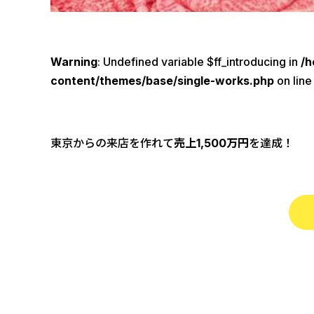
Warning
: Undefined variable $ff_introducing in
/h
content/themes/base/single-works.php
on lin
東京からの来店を作れて
売上1,500万円
を達成！