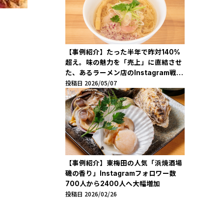
【事例紹介】たった半年で昨対140%
超え。味の魅力を「売上」に直結させ
た、あるラーメン店のInstagram戦略
投稿日 2026/05/07
「らぁ麺 一善」
【事例紹介】東梅田の人気「浜焼酒場
磯の香り」Instagramフォロワー数
700人から2400人へ大幅増加
投稿日 2026/02/26