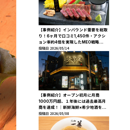
【事例紹介】インバウンド需要を総取
り！6ヶ月で口コミ1,450件・アクシ
ョン率約4倍を実現したMEO戦略
投稿日 2026/05/14
「KOBE BEEF FACTORY」
【事例紹介】オープン初月に月商
1000万円超、１年後には過去最高月
商を達成！｜新鮮海鮮×希少地酒を駅
投稿日 2026/05/08
近で味わえる「地酒蔵大阪 梅田D.D.
ハウス店」