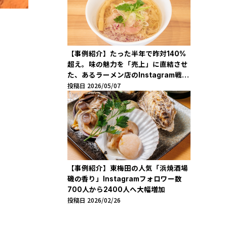
【事例紹介】たった半年で昨対140%
超え。味の魅力を「売上」に直結させ
た、あるラーメン店のInstagram戦略
投稿日 2026/05/07
「らぁ麺 一善」
【事例紹介】東梅田の人気「浜焼酒場
磯の香り」Instagramフォロワー数
700人から2400人へ大幅増加
投稿日 2026/02/26