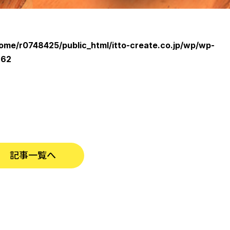
ome/r0748425/public_html/itto-create.co.jp/wp/wp-
e
62
記事一覧へ