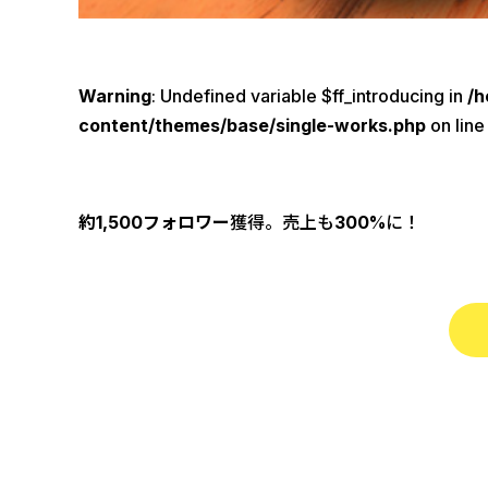
Warning
: Undefined variable $ff_introducing in
/h
content/themes/base/single-works.php
on lin
約1,500フォロワー
獲得。売上も
300%
に！